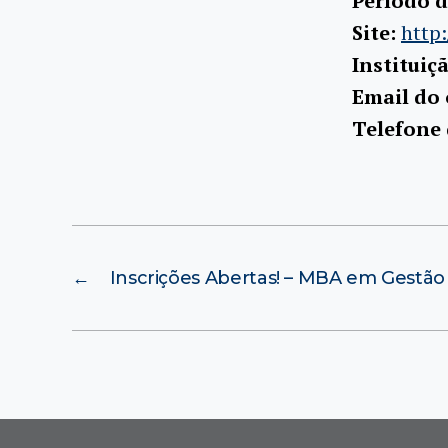
Período d
Site:
http:
Instituiç
Email do
Telefone
←
Inscrições Abertas! – MBA em Gestão