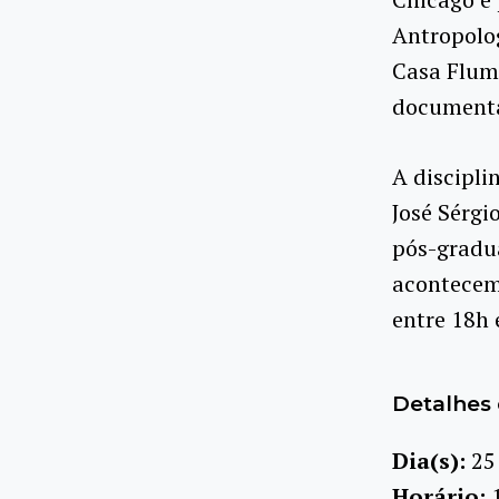
Antropolog
Casa Flumi
documentár
A discipli
José Sérgi
pós-gradua
acontecem 
entre 18h 
Detalhes 
Dia(s):
25
Horário: