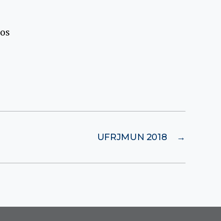
dos
UFRJMUN 2018
→