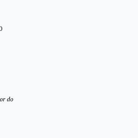
0
or do