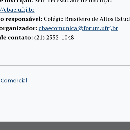
e inscrição:
Sem necessidade de inscrição
//cbae.ufrj.br
ão responsável:
Colégio Brasileiro de Altos Estu
 organizador:
cbaecomunica@forum.ufrj.br
 de contato:
(21) 2552-1048
 Comercial