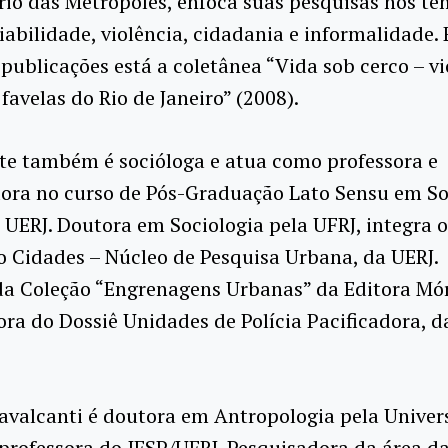
io das Metrópoles, enfoca suas pesquisas nos te
ciabilidade, violência, cidadania e informalidade.
 publicações está a coletânea “Vida sob cerco – vi
 favelas do Rio de Janeiro” (2008).
te também é socióloga e atua como professora e
ora no curso de Pós-Graduação Lato Sensu em So
UERJ. Doutora em Sociologia pela UFRJ, integra o
o Cidades – Núcleo de Pesquisa Urbana, da UERJ.
da Coleção “Engrenagens Urbanas” da Editora Mór
ra do Dossiê Unidades de Polícia Pacificadora, d
avalcanti é doutora em Antropologia pela Univer
professora do IESP/UERJ. Pesquisadora da área d