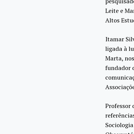
pesquisado
Leite e Ma
Altos Estu
Itamar Sil
ligada à l
Marta, nos
fundador 
comunicaçã
Associaçõe
Professor 
referência
Sociologia