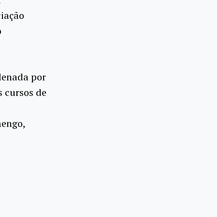
ciação
o
rdenada por
s cursos de
mengo,