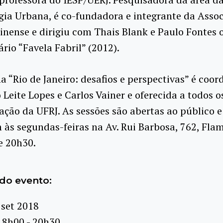
ia Urbana, é co-fundadora e integrante da Asso
nense e dirigiu com Thais Blank e Paulo Fontes 
io “Favela Fabril” (2012).
na “Rio de Janeiro: desafios e perspectivas” é coo
o Leite Lopes e Carlos Vainer e oferecida a todos o
ção da UFRJ. As sessões são abertas ao público e
às segundas-feiras na Av. Rui Barbosa, 762, Fla
e 20h30.
do evento:
 set 2018
18h00 - 20h30