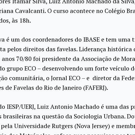
res Itamar Silva, Luiz Antonio Machado da Silva
riana Cavalcanti. O curso acontece no Colégio Bra
dos, às 18h.
va é um dos coordenadores do IBASE e tem uma t
uta pelos direitos das favelas. Liderança histórica
 anos 70/80 foi presidente da Associação de Mora
do grupo ECO – desenvolvendo um forte veículo d
o comunitária, o Jornal ECO – e diretor da Fede
s de Favelas do Rio de Janeiro (FAFERJ).
do IESP/UERJ, Luiz Antonio Machado é uma das p
s brasileiras na questão da Sociologia Urbana. D
 pela Universidade Rutgers (Nova Jersey) e memb