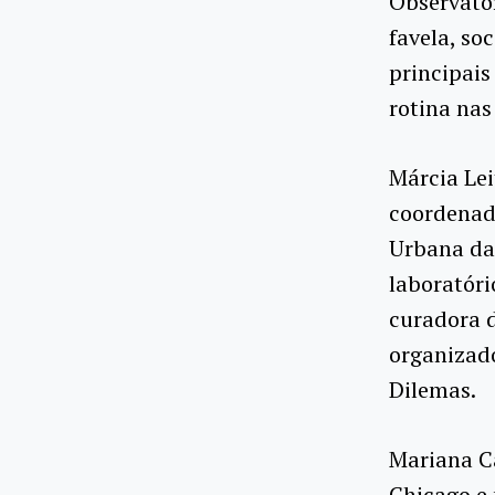
Observatór
favela, so
principais
rotina nas
Márcia Lei
coordenad
Urbana da 
laboratóri
curadora 
organizado
Dilemas.
Mariana C
Chicago e 