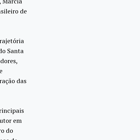
, Márcia
sileiro de
rajetória
 do Santa
dores,
e
ração das
rincipais
outor em
ro do