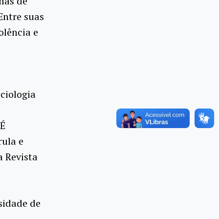
mas de
 Entre suas
olência e
ciologia
 É
ula e
a Revista
sidade de
a