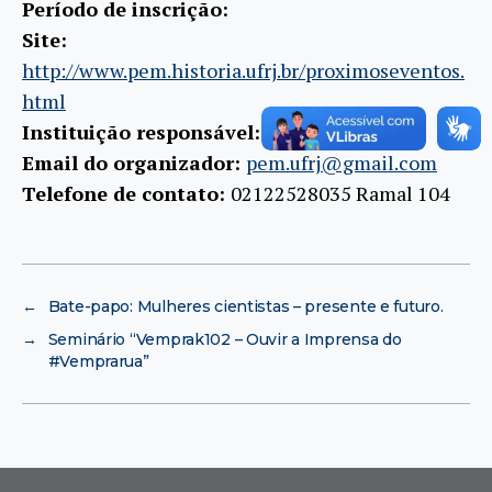
Período de inscrição:
Site:
http://www.pem.historia.ufrj.br/proximoseventos.
html
Instituição responsável:
PEM-UFRJ
Email do organizador:
pem.ufrj@gmail.com
Telefone de contato:
02122528035 Ramal 104
←
Bate-papo: Mulheres cientistas – presente e futuro.
→
Seminário “Vemprak102 – Ouvir a Imprensa do