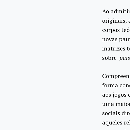
Ao admitir
originais,
corpos te
novas paut
matrizes t
sobre
pai
Compreend
forma con
aos jogos 
uma maior
sociais di
aqueles re