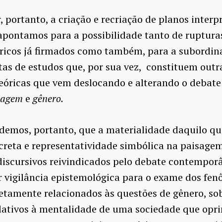
, portanto, a criação e recriação de planos interp
 apontamos para a possibilidade tanto de ruptura
óricos já firmados como também, para a subordin
as de estudos que, por sua vez, constituem outr
eóricas que vem deslocando e alterando o debate
sagem
e
gênero.
emos, portanto, que a materialidade daquilo q
creta e representatividade simbólica na paisage
discursivos reivindicados pelo debate contemporâ
 vigilância epistemológica para o exame dos fe
retamente relacionados às questões de gênero, s
lativos à mentalidade de uma sociedade que opr