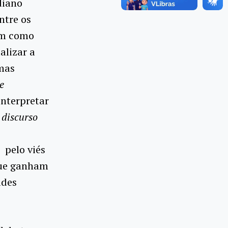
diano
ntre os
em como
alizar a
 mas
e
interpretar
 discurso
 pelo viés
 que ganham
ades