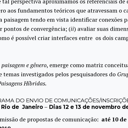
e tal perspectiva aproximamos os referenciais de
ero aos fundamentos teóricos que atravessam o 
 paisagem tendo em vista identificar conexões pa
r pontos de convergência; (
ii
) avaliar suas dimens
como é possível criar interfaces entre os dois cam
o
paisagem e gênero
, emerge como matriz conceitua
e temas investigados pelos pesquisadores do
Gru
Paisagens Híbridas.
AMA DO ENVIO DE COMUNICAÇÕES/INSCRIÇÕ
 Rio de Janeiro
–
Dias 12 e 13 de novembro d
missão de propostas de comunicação:
até 10 d