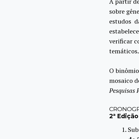
A partir d
sobre gên
estudos da
estabelece
verificar 
temáticos.
O binômi
mosaico d
Pesquisas 
CRONOGR
2ª
Edição
Sub