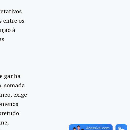
retativos
s entre os
ação à
as
ue ganha
m, somada
neo, exige
nômenos
obretudo
ime,