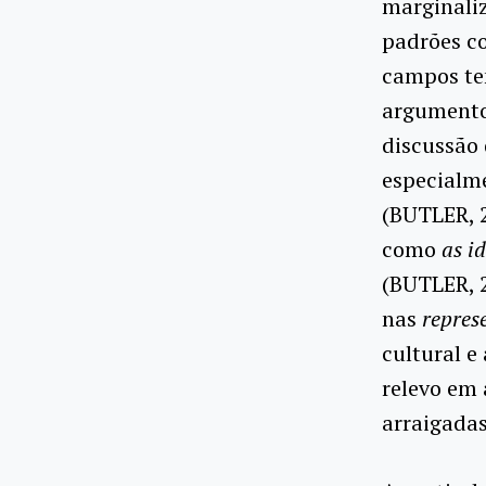
marginaliz
padrões co
campos te
argumento 
discussão 
especialme
(BUTLER, 2
como
as id
(BUTLER, 
nas
repres
cultural e
relevo em 
arraigadas