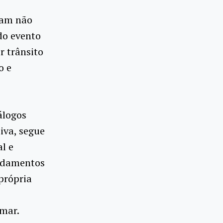
zam não
do evento
 trânsito
o e
álogos
iva, segue
l e
undamentos
própria
,
mar.