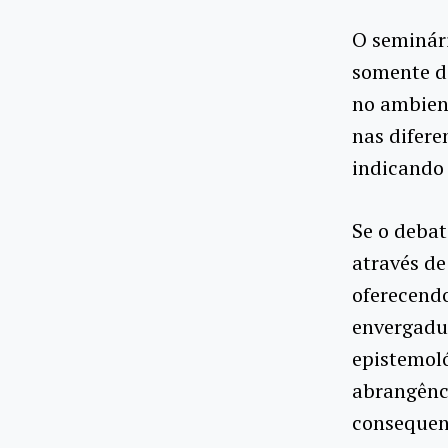
O seminár
somente d
no ambien
nas difere
indicando 
Se o debat
através de
oferecendo
envergadu
epistemoló
abrangênci
consequen