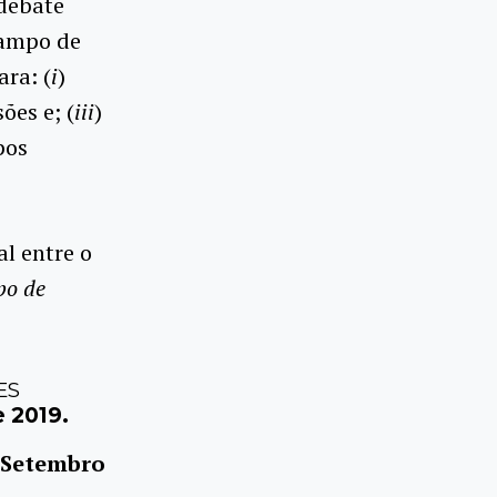
 debate
campo de
ra: (
i
)
ões e; (
iii
)
pos
l entre o
po de
ES
e 2019.
e Setembro