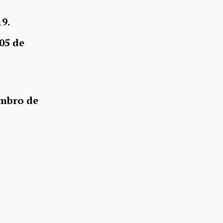
9.
 05 de
mbro de