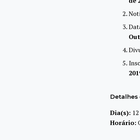
de 
Not
Dat
Out
Div
Ins
20
Detalhes 
Dia(s):
12
Horário: