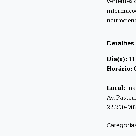
vertentes 
informaçõe
neurocien
Detalhes 
Dia(s):
11
Horário:
Local:
Ins
Av. Pasteu
22.290-90
Categoria