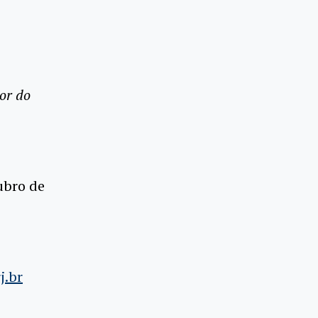
or do
ubro de
j.br