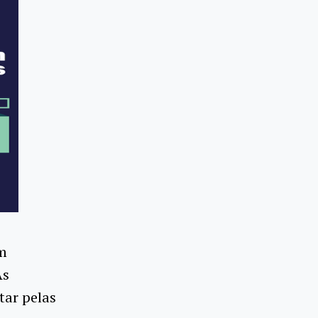
em
As
tar pelas