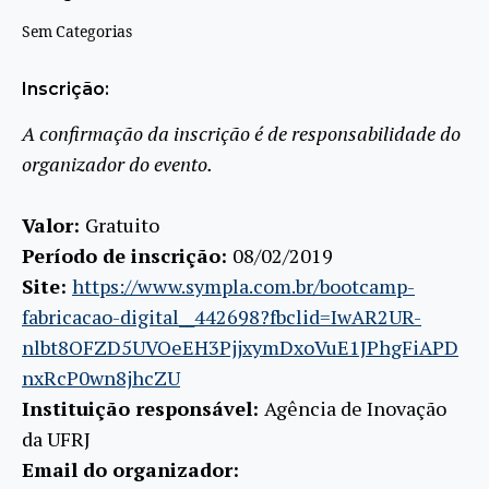
Sem Categorias
Inscrição:
A confirmação da inscrição é de responsabilidade do
organizador do evento.
Valor:
Gratuito
Período de inscrição:
08/02/2019
Site:
https://www.sympla.com.br/bootcamp-
fabricacao-digital__442698?fbclid=IwAR2UR-
nlbt8OFZD5UVOeEH3PjjxymDxoVuE1JPhgFiAPD
nxRcP0wn8jhcZU
Instituição responsável:
Agência de Inovação
da UFRJ
Email do organizador: