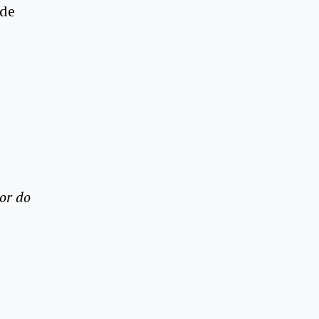
ade
or do