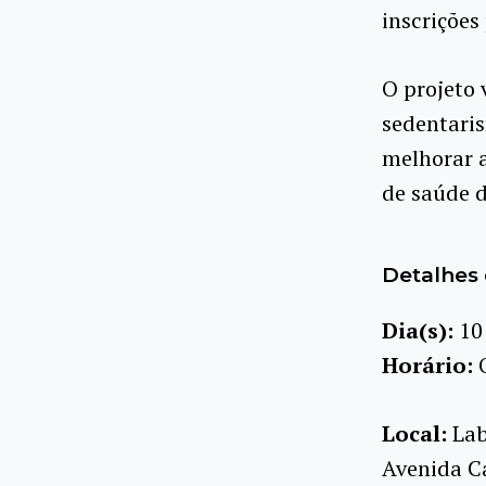
inscrições
O projeto 
sedentari
melhorar a
de saúde d
Detalhes 
Dia(s):
10
Horário:
Local:
Lab
Avenida Ca