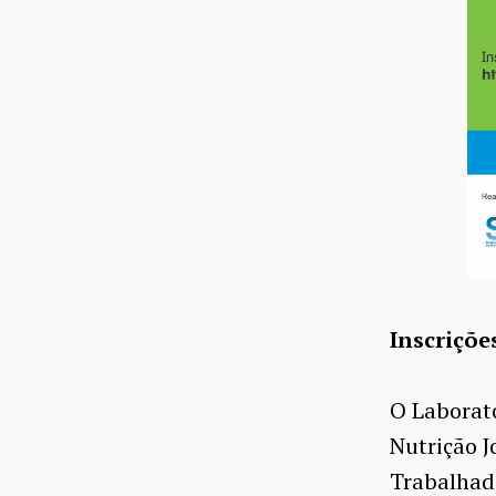
Inscriçõe
O Laborató
Nutrição J
Trabalhado