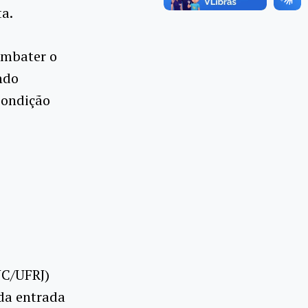
ta.
ombater o
ndo
condição
JC/UFRJ)
 da entrada