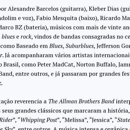
r Alexandre Barcelos (guitarra), Kleber Dias (gui
ndolim e voz), Fabio Mesquita (baixo), Ricardo M
Marco BZ (bateria), músicos com mais de vinte an
o
blues
e
rock
, vindos de bandas consagradas no c
o, como Baseado em
Blues
,
Suburblues
, Jefferson Go
r
. Já acompanharam vários artistas internaciona
o Brasil, como Peter MadCat, Norton Buffalo, Ja
Band, entre outros, e já passaram por grandes fes
z
.
tação reverencia a
The Allman Brothers Band
inter
 seus grandes clássicos que marcaram a história
Rider
”, “
Whipping Post
”, “Melissa”, “Jessica”, “
Stat
e Sky
”, entre outros. A música intensa e orgânica