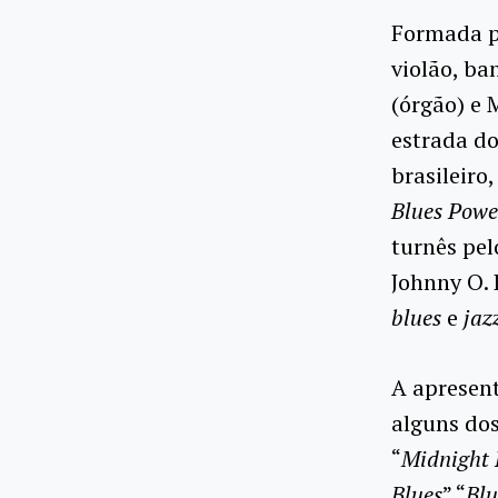
Formada po
violão, ba
(órgão) e 
estrada d
brasileir
Blues
Powe
turnês pel
Johnny O. 
blues
e
jaz
A apresen
alguns dos
“
Midnight 
Blues
” “
Blu