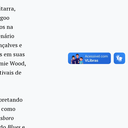
tarra,
agoo
os na
enário
nçalves e
is em suas
mmie Wood,
tivais de
pretando
, como
esboro
 do
Blues
e