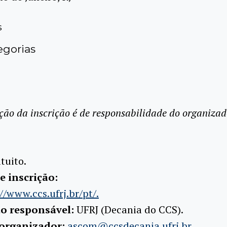
s
gorias
ção da inscrição é de responsabilidade do organizad
tuito.
e inscrição:
//www.ccs.ufrj.br/pt/.
ão responsável:
UFRJ (Decania do CCS).
 organizador:
ascom@ccsdecania.ufrj.br.