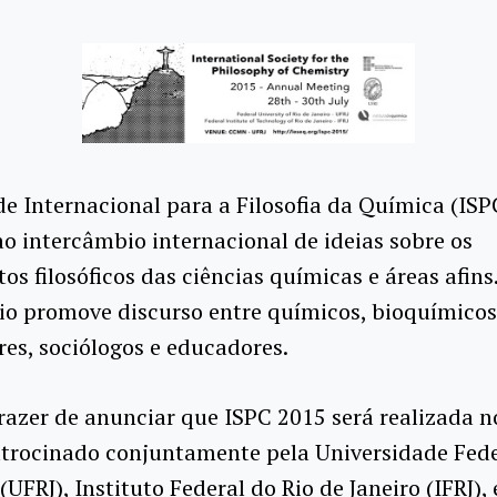
de
Internacional para a
Filosofia da
Química
(
ISP
ao
intercâmbio internacional de
ideias sobre
os
s filosóficos
das ciências
químicas
e áreas afins
io
promove
discurso entre
químicos
, bioquímico
res,
sociólogos
e educadores.
razer de
anunciar que
ISPC
2015
será realizada n
trocinado conjuntamente pela
Universidade Fede
(
UFRJ),
Instituto
Federal do
Rio de
Janeiro (
IFRJ),