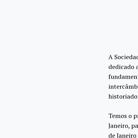
A Socieda
dedicado 
fundamento
intercâmb
historiado
Temos o p
Janeiro,
pa
de
Janeiro 