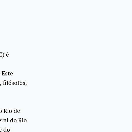
C) é
.
Este
s,
filósofos
,
o
Rio de
ral do
Rio
e
do