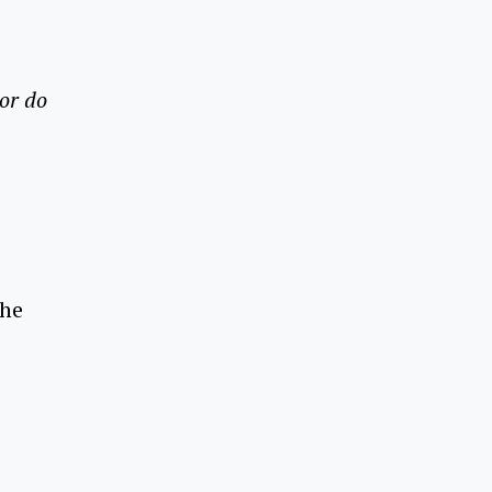
or do
the