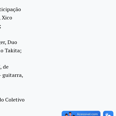
ticipação
 Xico
;
er, Duo
uo Takita;
, de
 guitarra,
do Coletivo