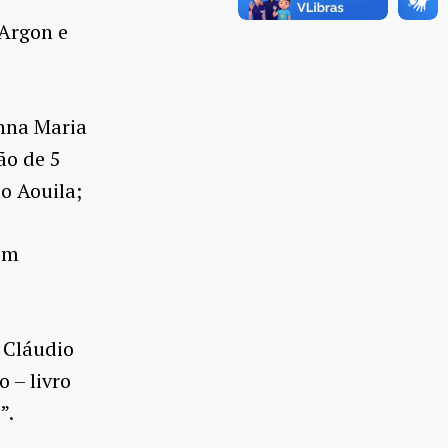
 Argon e
nna Maria
ão de 5
lo Aouila;
om
 Cláudio
 – livro
”.