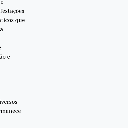
 e
festações
áticos que
 a
e
ão e
iversos
ermanece