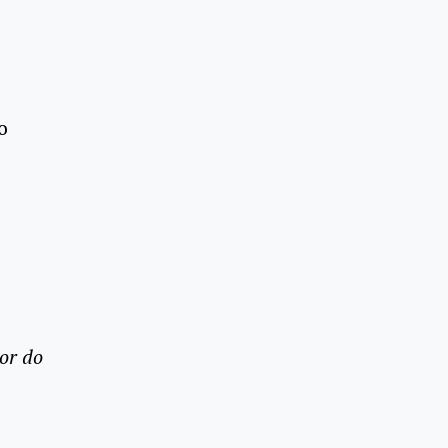
o
or do