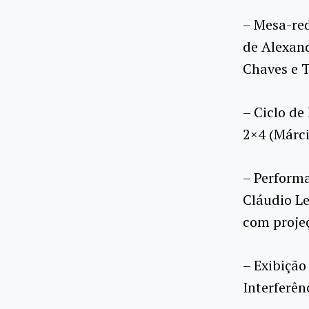
– Mesa-re
de Alexan
Chaves e T
– Ciclo d
2×4 (Márci
– Performa
Cláudio L
com projeç
– Exibição
Interferên