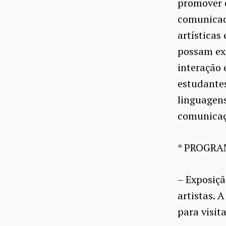
promover e
comunicad
artísticas
possam exp
interação 
estudantes
linguagens
comunicaç
* PROGR
– Exposiçã
artistas. 
para visit