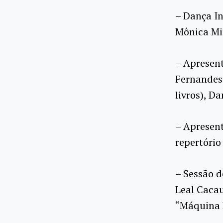
– Dança In
Mônica Mi
– Apresen
Fernandes 
livros), D
– Apresent
repertório
– Sessão d
Leal Cacau
“Máquina M