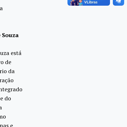
da
e Souza
ouza está
ro de
rio da
gração
ntegrado
se do
a
omo
nas e