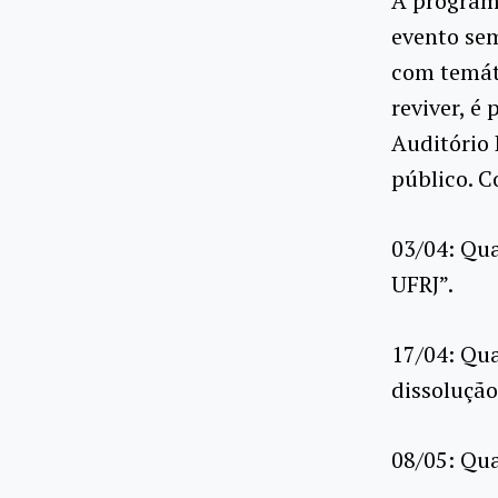
A program
evento sem
com temáti
reviver, é
Auditório
público. C
03/04: Qu
UFRJ”.
17/04: Qua
dissolução
08/05: Qua