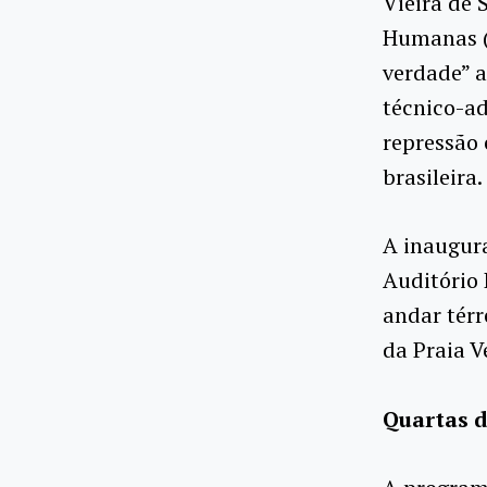
Vieira de 
Humanas (
verdade” a
técnico-ad
repressão 
brasileira.
A inaugura
Auditório 
andar térr
da Praia V
Quartas 