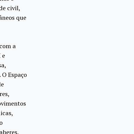
e civil,
râneos que
 com a
 e
sa,
s. O Espaço
de
res,
movimentos
icas,
o
saberes,