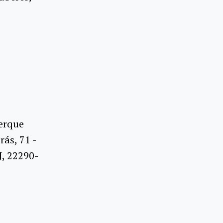
erque
ás, 71 -
J, 22290-