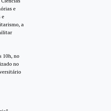
e Ciências
órias e
 e
itarismo, a
ilitar
s 10h, no
izado no
ersitário