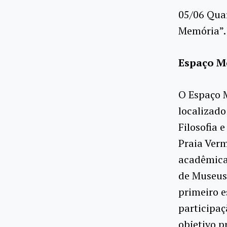
05/06 Quar
Memória”.
Espaço Me
O Espaço M
localizado
Filosofia 
Praia Verm
acadêmica
de Museus,
primeiro e
participaç
objetivo 