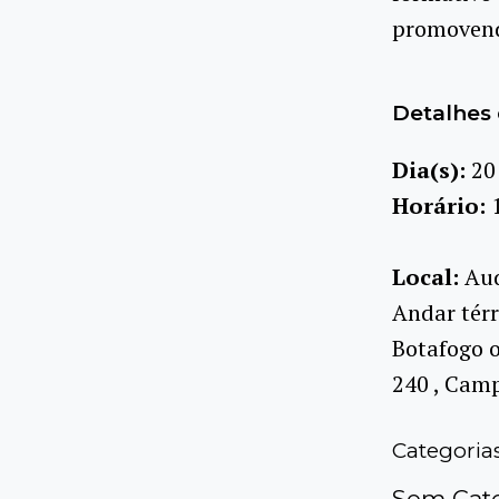
promovendo
Detalhes 
Dia(s):
20
Horário:
Local:
Aud
Andar térr
Botafogo o
240 , Cam
Categoria
Sem Cate