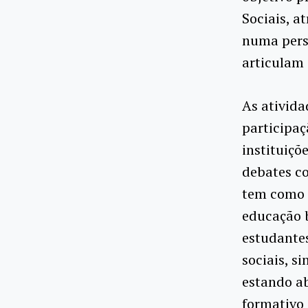
Sociais, a
numa pers
articulam 
As ativida
participa
instituiçõ
debates co
tem como p
educação b
estudantes
sociais, si
estando a
formativo 