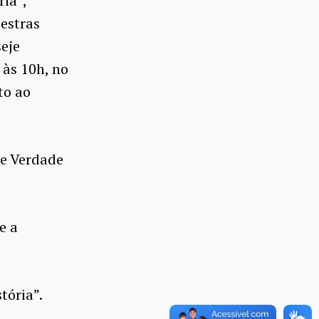
ia”,
lestras
eje
 às 10h, no
to ao
e Verdade
e a
tória”.