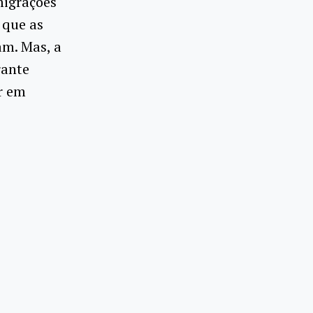
migrações
 que as
am. Mas, a
rante
r em