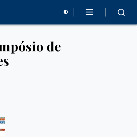
impósio de
es