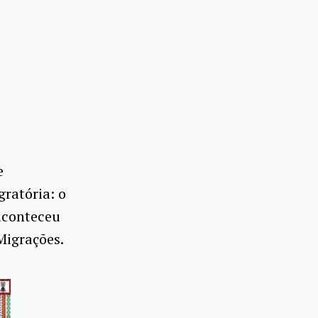
e
ratória: o
aconteceu
Migrações.