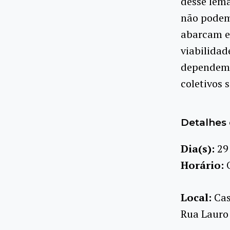
desse lem
não podem 
abarcam e 
viabilidad
dependem, 
coletivos s
Detalhes 
Dia(s):
29
Horário:
Local:
Cas
Rua Lauro 