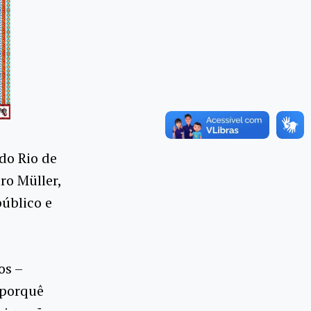
do Rio de
ro Müller,
público e
os –
 porquê