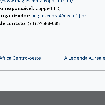
://www.maglevcobra.coppe.ufrj.br/
ão responsável:
Coppe/UFRJ
 organizador:
maglevcobra@dee.ufrj.br
 de contato:
(21) 39388-088
 África Centro-oeste
A Legenda Áurea e