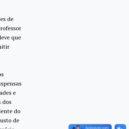
es de
rofessor
leve que
itir
os
uspensas
ades e
s dos
iente do
custo de