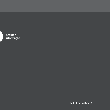
Ir para o topo
↑