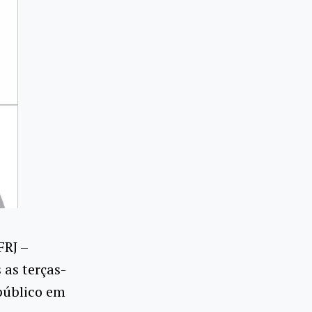
FRJ –
 as terças-
público em