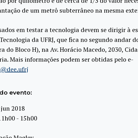
o por quilômetro é de cerca de 1/3 do valor nece
antação de um metrô subterrâneo na mesma exte
sados em testar a tecnologia devem se dirigir à e
Tecnologia da UFRJ, que fica no segundo andar do
ra do Bloco H), na Av. Horácio Macedo, 2030, Cid
ria. Mais informações podem ser obtidas pelo e-
p@dee.ufrj
do evento:
 jun 2018
11h00 - 15h00
ação Maglev