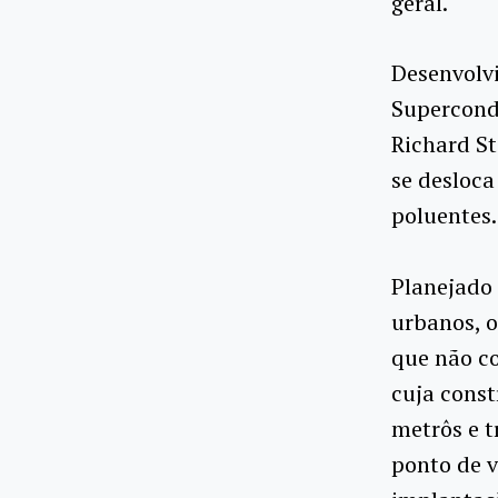
geral.
Desenvolvi
Supercond
Richard S
se desloca
poluentes.
Planejado 
urbanos, o
que não c
cuja const
metrôs e t
ponto de v