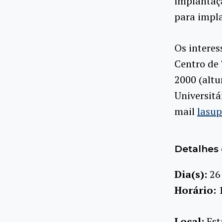
implantaçã
para impl
Os interes
Centro de 
2000 (altu
Universitá
mail
lasu
Detalhes 
Dia(s):
26
Horário:
Local:
Est