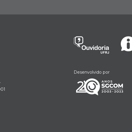
Desenvolvido por
r
901