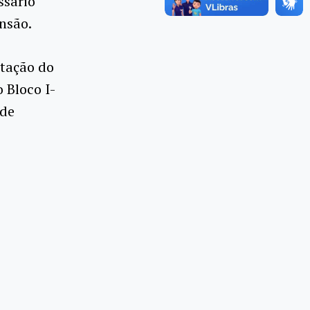
ssário
nsão.
stação do
 Bloco I-
ade