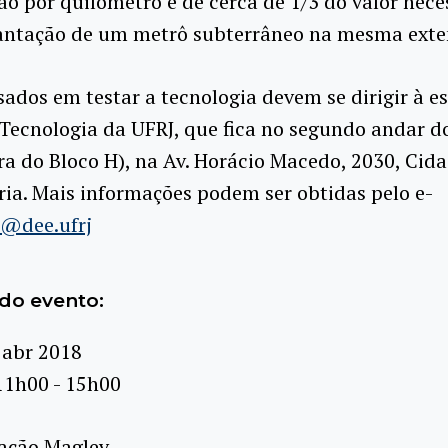
o por quilômetro é de cerca de 1/3 do valor nece
antação de um metrô subterrâneo na mesma exte
sados em testar a tecnologia devem se dirigir à e
Tecnologia da UFRJ, que fica no segundo andar do
ra do Bloco H), na Av. Horácio Macedo, 2030, Cid
ria. Mais informações podem ser obtidas pelo e-
p@dee.ufrj
do evento:
 abr 2018
11h00 - 15h00
ação Maglev