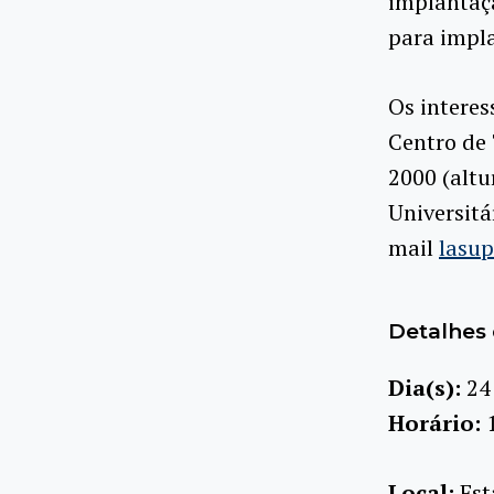
implantaçã
para impl
Os interes
Centro de 
2000 (altu
Universitá
mail
lasu
Detalhes 
Dia(s):
24
Horário:
Local:
Est