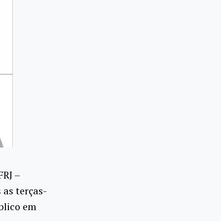
FRJ –
 as terças-
úblico em