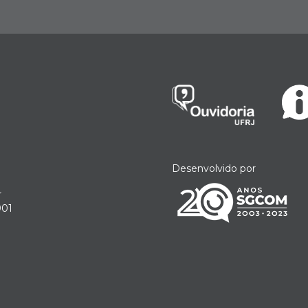
Desenvolvido por
r
901