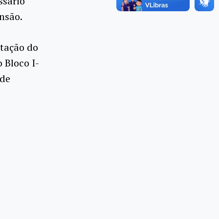
ssário
nsão.
stação do
 Bloco I-
ade