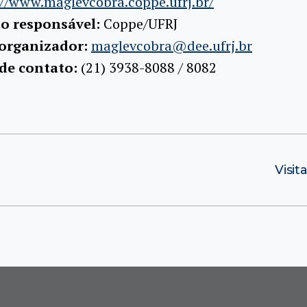
://www.maglevcobra.coppe.ufrj.br/
ão responsável:
Coppe/UFRJ
 organizador:
maglevcobra@dee.ufrj.br
 de contato:
(21) 3938-8088 / 8082
Visi