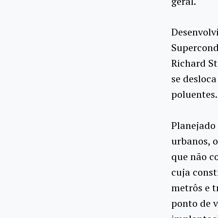
geral.
Desenvolvi
Supercond
Richard S
se desloca
poluentes.
Planejado 
urbanos, o
que não c
cuja const
metrôs e t
ponto de v