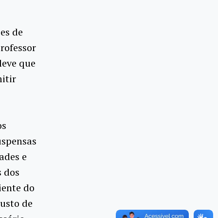
es de
rofessor
leve que
itir
os
uspensas
ades e
s dos
iente do
custo de