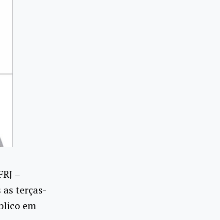
FRJ –
 as terças-
úblico em