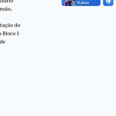
ssário
nsão.
stação do
 Bloco I-
ade