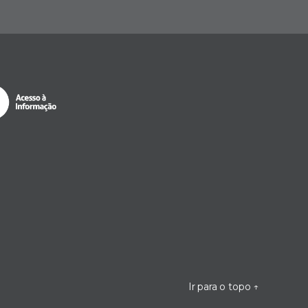
Ir para o topo
↑