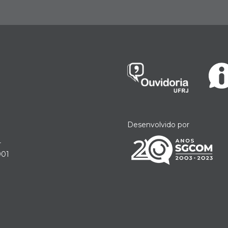
Desenvolvido por
r
901