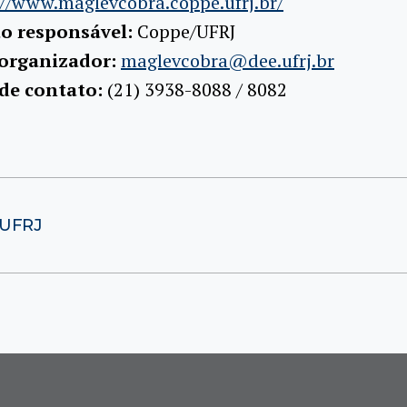
://www.maglevcobra.coppe.ufrj.br/
ão responsável:
Coppe/UFRJ
 organizador:
maglevcobra@dee.ufrj.br
 de contato:
(21) 3938-8088 / 8082
/UFRJ