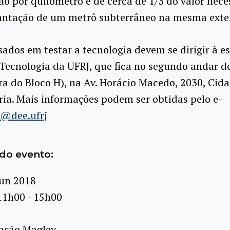
o por quilômetro é de cerca de 1/3 do valor nece
antação de um metrô subterrâneo na mesma exte
sados em testar a tecnologia devem se dirigir à e
Tecnologia da UFRJ, que fica no segundo andar do
ra do Bloco H), na Av. Horácio Macedo, 2030, Cid
ria. Mais informações podem ser obtidas pelo e-
p@dee.ufrj
do evento:
jun 2018
11h00 - 15h00
ação Maglev