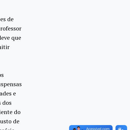
es de
rofessor
leve que
itir
os
uspensas
ades e
s dos
iente do
custo de