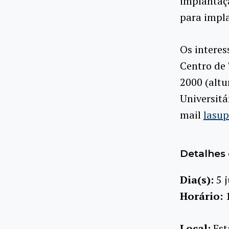
implantaçã
para impl
Os interes
Centro de 
2000 (altu
Universitá
mail
lasu
Detalhes 
Dia(s):
5 
Horário:
Local:
Est