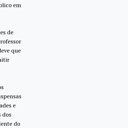
úblico em
es de
rofessor
leve que
itir
os
uspensas
ades e
s dos
iente do