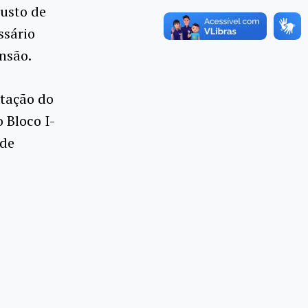
custo de
ssário
nsão.
stação do
 Bloco I-
ade