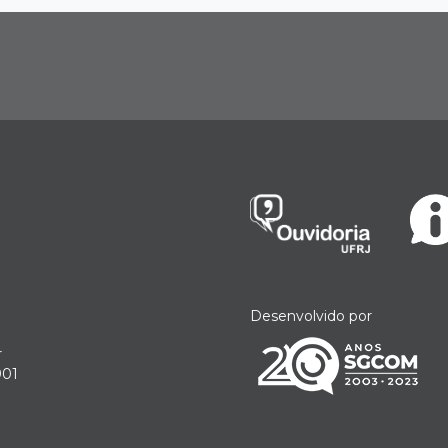
Desenvolvido por
r
901