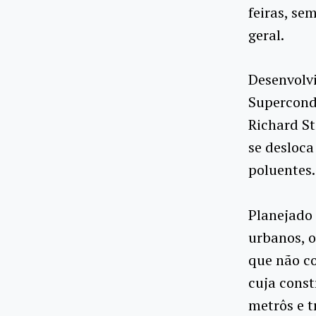
feiras, se
geral.
Desenvolvi
Supercond
Richard S
se desloca
poluentes.
Planejado 
urbanos, o
que não c
cuja const
metrôs e t