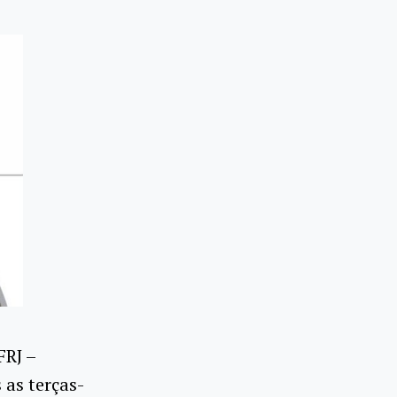
FRJ –
 as terças-