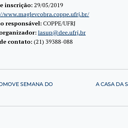
e inscrição:
29/05/2019
://www.maglevcobra.coppe.ufrj.br/
ão responsável:
COPPE/UFRJ
 organizador:
lasup@dee.ufrj.br
 de contato:
(21) 39388-088
ROMOVE SEMANA DO
A CASA DA 