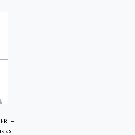
FRJ –
as as