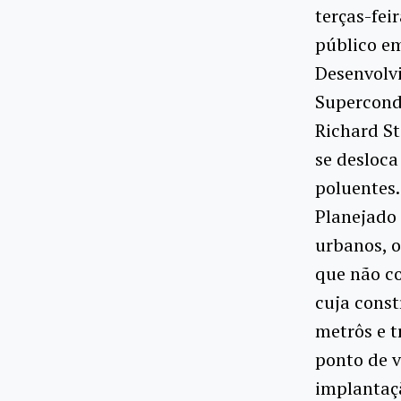
terças-fei
público em
Desenvolvi
Supercond
Richard S
se desloca
poluentes.
Planejado 
urbanos, o
que não c
cuja const
metrôs e t
ponto de v
implantaçã