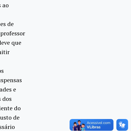
s ao
es de
professor
leve que
itir
os
uspensas
ades e
s dos
iente do
custo de
ssário