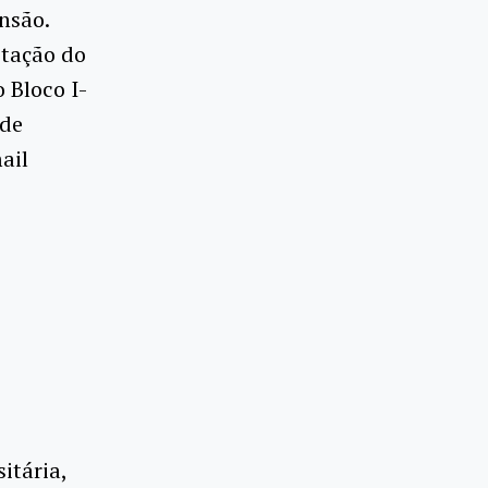
nsão.
stação do
 Bloco I-
ade
ail
itária,