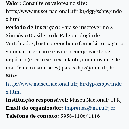
Valor:
Consulte os valores no site:
http://www.museunacional.ufrj.br/dgp/xsbpv/inde
x.html
Período de inscrição:
Para se inscrever no X
Simpósio Brasileiro de Paleontologia de
Vertebrados, basta preencher o formulário, pagar o
valor da inscrição e enviar o comprovante de
depósito (e, caso seja estudante, comprovante de
matrícula ou similares) para xsbpv@mn.ufrj.br.
Site:
http://www.museunacional.ufrj.br/dgp/xsbpv/inde
x.html
Instituição responsável:
Museu Nacional/ UFRJ
Email do organizador:
imprensa@mn.ufrj.br
Telefone de contato:
3938-1106/ 1116