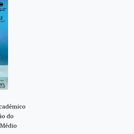
acadêmico
ão do
 Médio