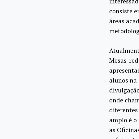
interessad
consiste e
áreas acad
metodologi
Atualmente
Mesas-redo
apresentad
alunos na 
divulgação
onde cham
diferentes
amplo é o 
as Oficina