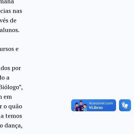
semana
cias nas
vés de
alunos.​
ursos e
ados por
do a
Biólogo”,
am em
ar o quão
da temos
o dança,