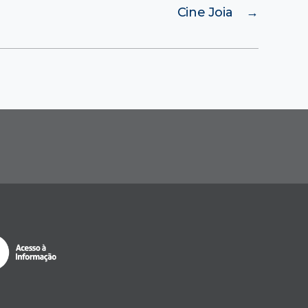
Cine Joia
→