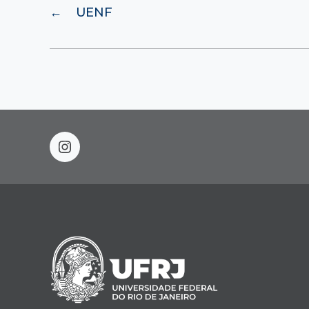
←
UENF
instagram