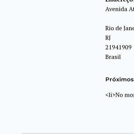
Avenida A
Rio de Jan
RJ
21941909
Brasil
Próximos 
<li>No mom