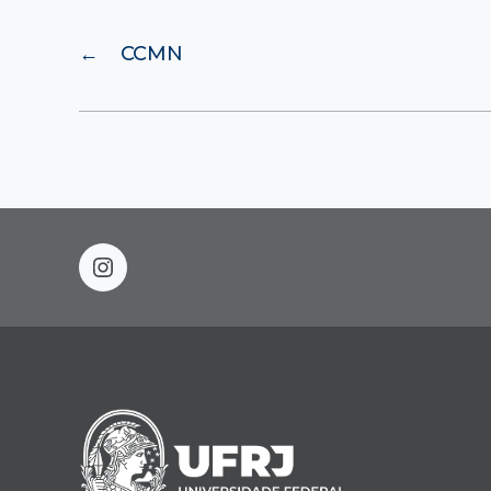
←
CCMN
instagram