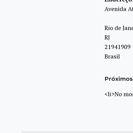
Avenida A
Rio de Jan
RJ
21941909
Brasil
Próximos 
<li>No mom