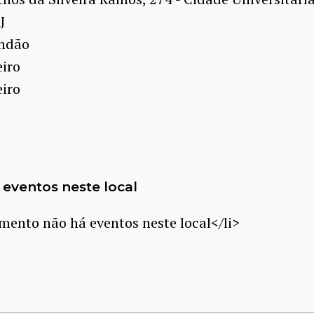
J
undão
eiro
eiro
eventos neste local
ento não há eventos neste local</li>