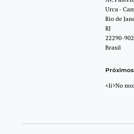
Urca - Ca
Rio de Jan
RJ
22290-902
Brasil
Próximos 
<li>No mom