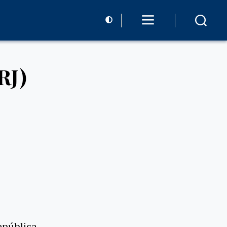
RJ)
epública