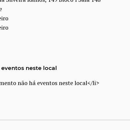
e
eiro
eiro
eventos neste local
ento não há eventos neste local</li>