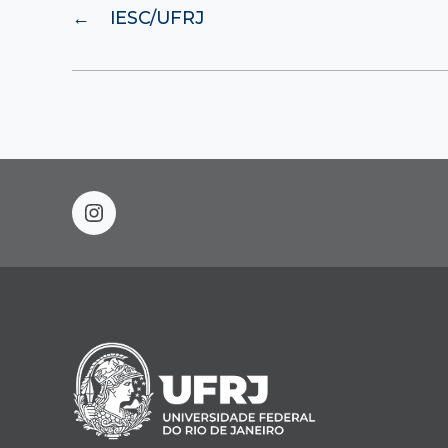
←
IESC/UFRJ
instagram