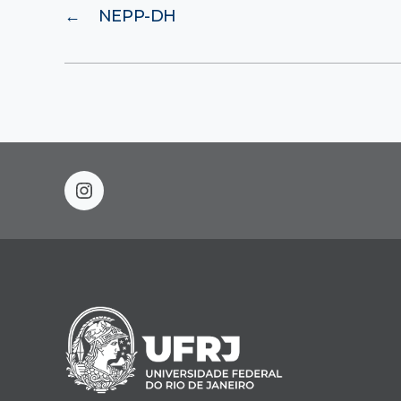
←
NEPP-DH
instagram