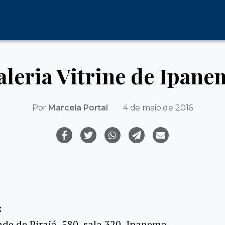
aleria Vitrine de Ipane
Por
Marcela Portal
4 de maio de 2016
:
de de Pirajá, 580, sala 320, Ipanema.