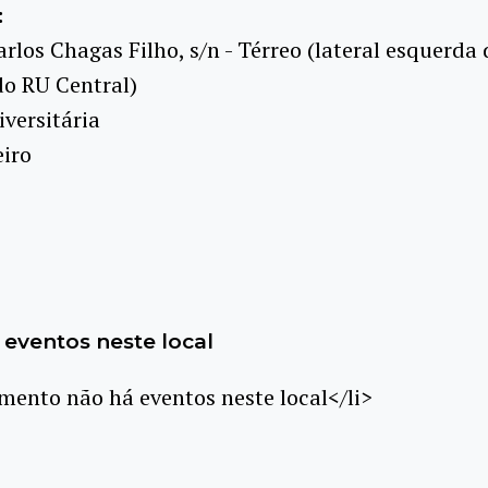
:
rlos Chagas Filho, s/n - Térreo (lateral esquerda
do RU Central)
versitária
eiro
eventos neste local
ento não há eventos neste local</li>