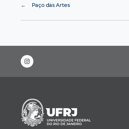
←
Paço das Artes
instagram