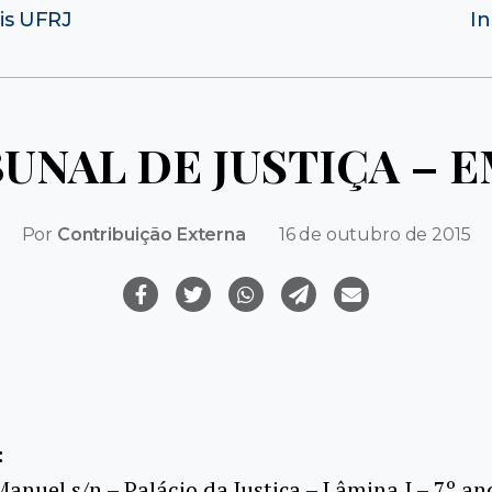
ais UFRJ
In
UNAL DE JUSTIÇA – 
Por
Contribuição Externa
16 de outubro de 2015
:
nuel s/n – Palácio da Justiça – Lâmina I – 7º an