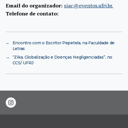
Email do organizador:
siac@eventos.ufrj.br.
Telefone de contato:
←
Encontro com o Escritor Pepetela, na Faculdade de
Letras
→
“Zika, Globalização e Doenças Negligenciadas”, no
CCS/ UFRJ
instagram