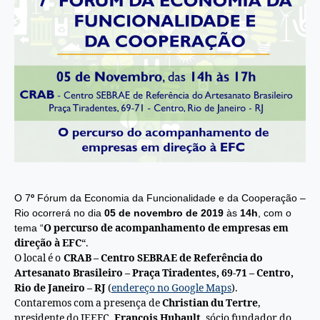
O 7
º
Fórum da Economia da Funcionalidade e da Cooperação –
Rio ocorrerá no dia
05 de novembro de 2019
às
14h
, com o
tema “
O percurso de acompanhamento de empresas em
direção à EFC
“.
O local é o
CRAB – Centro SEBRAE de Referência do
Artesanato Brasileiro – Praça Tiradentes, 69-71 – Centro,
Rio de Janeiro – RJ
(
endereço no Google Maps
).
Contaremos com a presença de
Christian du Tertre
,
presidente do IEEFC,
François Hubault
, sócio fundador do