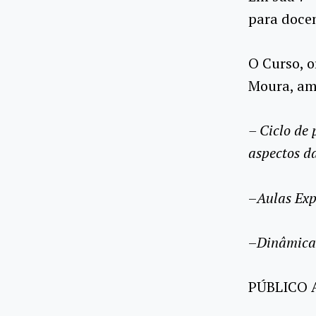
para docen
O Curso, o
Moura, am
– Ciclo de 
aspectos d
–
Aulas Exp
–
Dinâmicas
PÚBLICO 