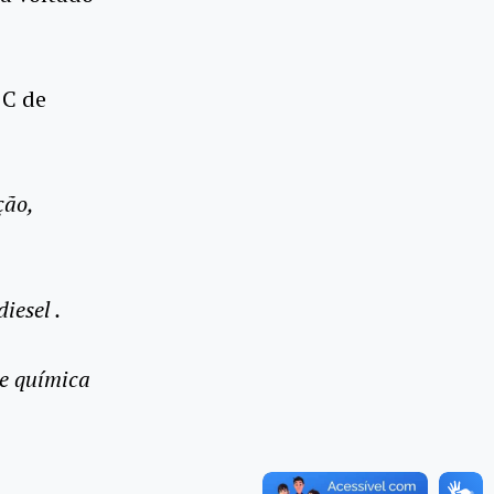
 C de
ção,
iesel .
de química