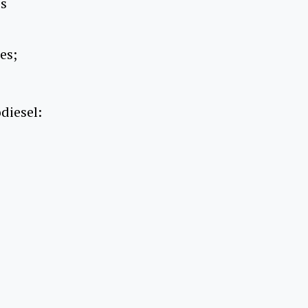
os
es;
diesel: