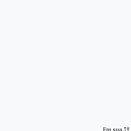
a
Em sua 7