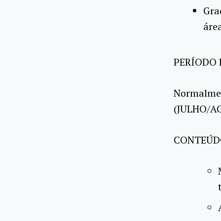
Gra
áre
PERÍODO 
Normalmen
(JULHO/A
CONTEÚD