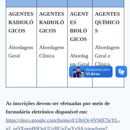
AGENTES
AGENTES
AGENT
AGENTES
RADIOLÓ
RADIOLÓ
ES
QUÍMICO
GICOS
GICOS
BIOLÓ
S
GICOS
Abordagem
Abordagem
Abordagem
Geral
Clínica
Abordag
Geral e
em Geral
Clínica
e Clínica
As inscrições devem ser efetuadas por meio de
formulário eletrônico disponível em:
https://docs.google.com/forms/d/1JbjOr-6Vb0l7JeYL-
nJ_nrSXgepH0QoUUzBUnZwYz9A/viewform?