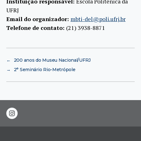
Instituição responsável:
Escola Politénica da
UFRJ
Email do organizador:
mbti-del@poli.ufrj.br
Telefone de contato:
(21) 3938-8871
←
200 anos do Museu Nacional/UFRJ
→
2° Seminário Rio-Metrópole
instagram