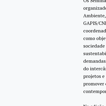
Os Seminá
organizado
Ambiente, 
GAPIS/CNPq
coordenado
como objet
sociedade 
sustentabi
demandas 
do intercâ
projetos 
promover o
contempor