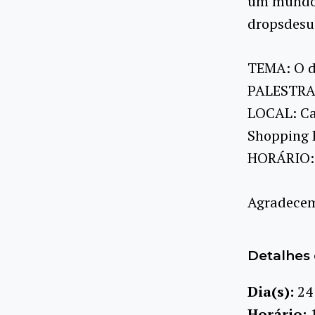
um mundo m
dropsdesu
TEMA: O d
PALESTRAN
LOCAL: Cas
Shopping R
HORÁRIO: 
Agradecem
Detalhes 
Dia(s):
24
Horário: