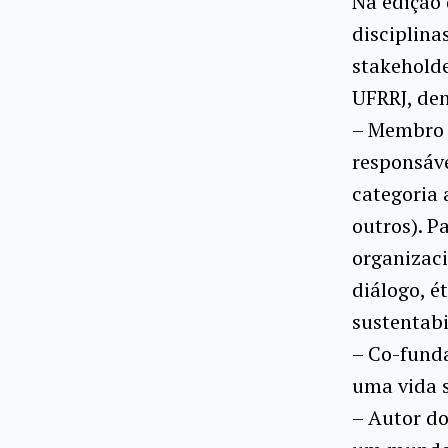
Na edição 
disciplina
stakeholde
UFRRJ, den
– Membro 
responsáv
categoria 
outros). P
organizac
diálogo, é
sustentabi
– Co-funda
uma vida 
– Autor do