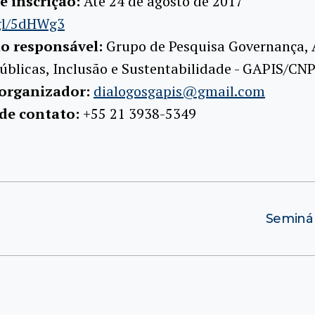
e inscrição:
Até 24 de agosto de 2017
gl/5dHWg3
ão responsável:
Grupo de Pesquisa Governança,
Públicas, Inclusão e Sustentabilidade - GAPIS/CN
 organizador:
dialogosgapis@gmail.com
 de contato:
+55 21 3938-5349
Seminár