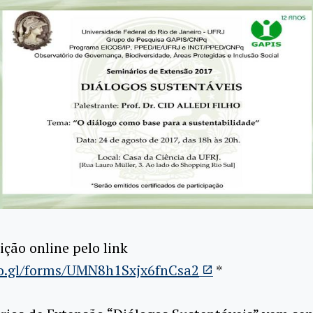
ição online pelo link
oo.gl/forms/UMN8h1Sxjx6fnCsa2
*