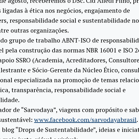
de agosto, receberemos o DSc. Cid Alledi Filho, p
s ligadas à ética nos negócios, engajamento de
rs, responsabilidade social e sustentabilidade no
tre outras organizações.
do grupo de trabalho ABNT-ISO de responsabilida
el pela construção das normas NBR 16001 e ISO 2
apoio SSRO (Academia, Acreditadores, Consultore
alestrante e Sócio-Gerente da Núcleo Ético, consu
ional especializada na promoção de temas relaci
tica, transparência, responsabilidade social e
lidade.
dor de “Sarvodaya”, viagens com propósito e sab
sustentável:
www.facebook.com/sarvodayabrasil
.
 blog “Drops de Sustentabilidade”, ideias e inicia