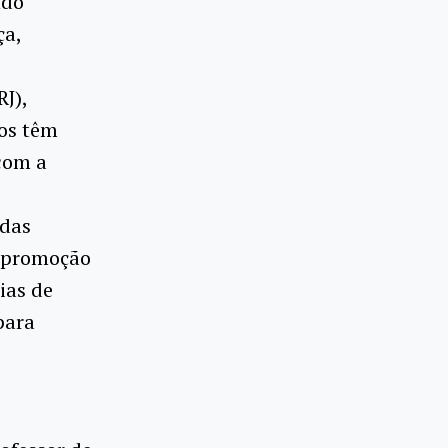
ndo
ça,
J),
ios têm
 com a
 das
a promoção
ias de
para