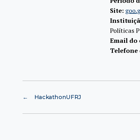
Período d
Site:
goo.
Instituiç
Políticas 
Email do
Telefone
←
HackathonUFRJ