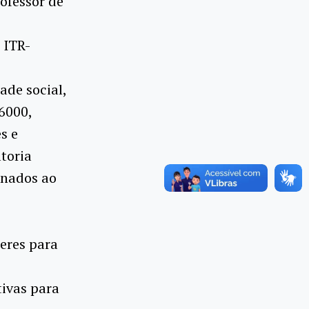
rofessor de
 ITR-
de social,
6000,
s e
ltoria
onados ao
eres para
tivas para