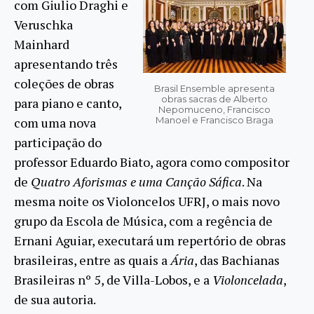
com Giulio Draghi e
Veruschka
Mainhard
apresentando três
coleções de obras
Brasil Ensemble apresenta
obras sacras de Alberto
para piano e canto,
Nepomuceno, Francisco
com uma nova
Manoel e Francisco Braga
participação do
professor Eduardo Biato, agora como compositor
de
Quatro Aforismas e uma Canção Sáfica
. Na
mesma noite os Violoncelos UFRJ, o mais novo
grupo da Escola de Música, com a regência de
Ernani Aguiar, executará um repertório de obras
brasileiras, entre as quais a
Ária
, das Bachianas
Brasileiras nº 5, de Villa-Lobos, e a
Violoncelada
,
de sua autoria.