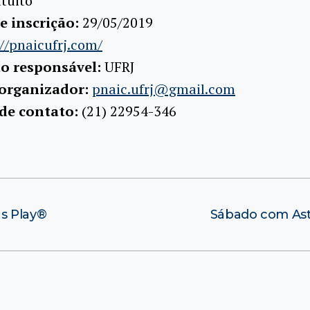
tuito
e inscrição:
29/05/2019
//pnaicufrj.com/
ão responsável:
UFRJ
 organizador:
pnaic.ufrj@gmail.com
 de contato:
(21) 22954-346
s Play®
Sábado com Ast