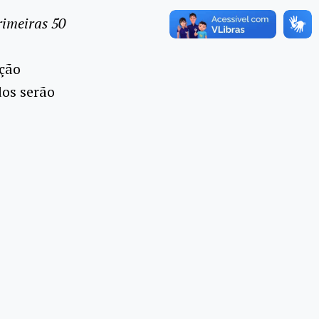
rimeiras 50
ição
os serão