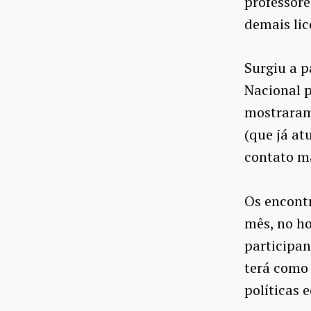
professore
demais lic
Surgiu a 
Nacional p
mostraram
(que já at
contato ma
Os encont
mês, no ho
participan
terá como 
políticas 