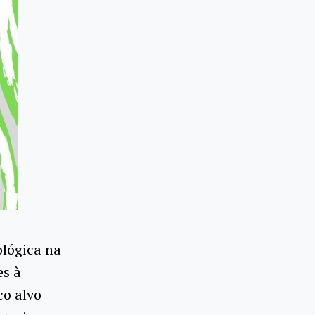
lógica na
es à
co alvo