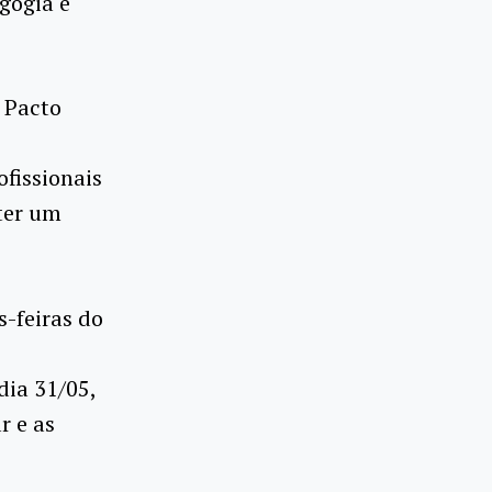
gogia e
 Pacto
fissionais
 ter um
-feiras do
dia 31/05,
r e as