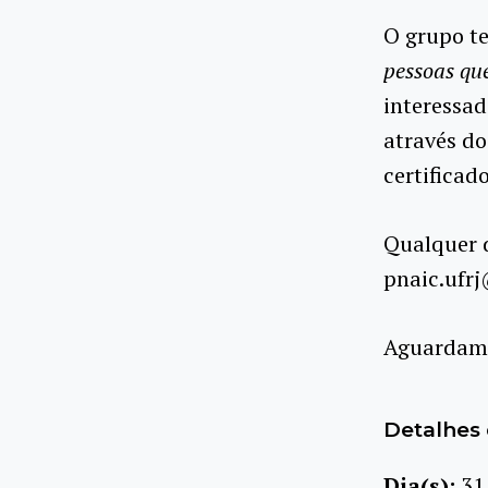
O grupo te
pessoas qu
interessad
através d
certificad
Qualquer d
pnaic.ufr
Aguardamo
Detalhes 
Dia(s):
31