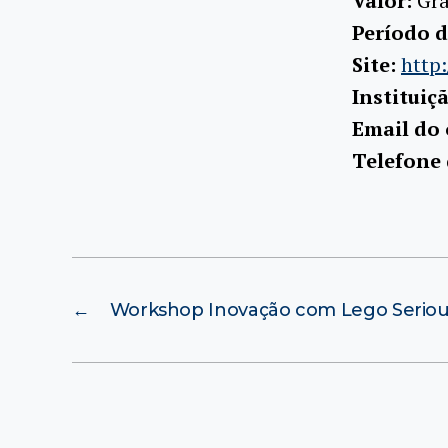
Valor:
Gra
Período d
Site:
http:
Instituiç
Email do
Telefone
←
Workshop Inovação com Lego Seriou