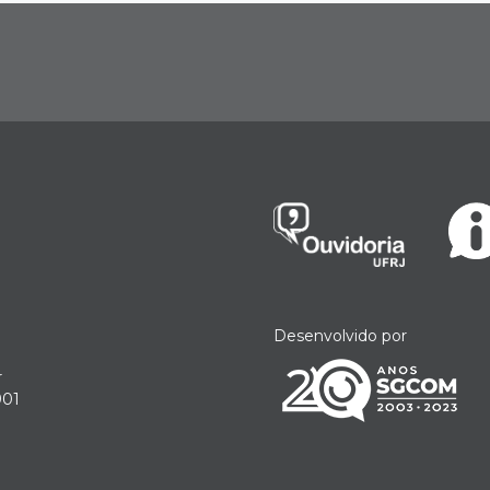
Desenvolvido por
r
901