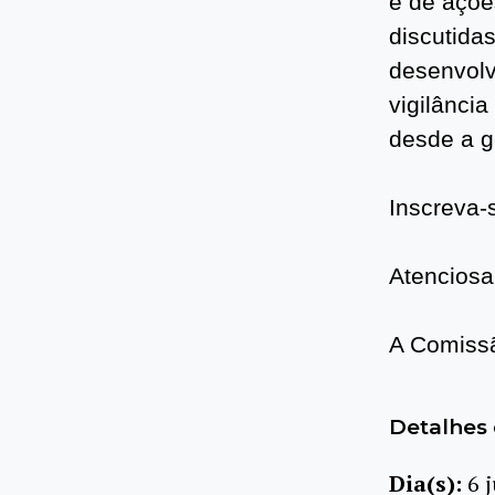
e de açõe
discutida
desenvolv
vigilância
desde a g
Inscreva-
Atencios
A Comiss
Detalhes 
Dia(s):
6 