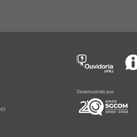
Desenvolvido por
r
901