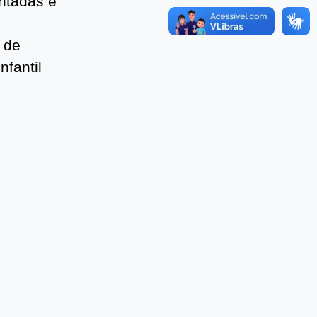
ntadas e
 de
nfantil