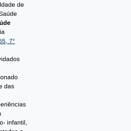
ldade de
 Saúde
aúde
ia
65, 7°
vidados
ionado
e das
eriências
a
 infantil,