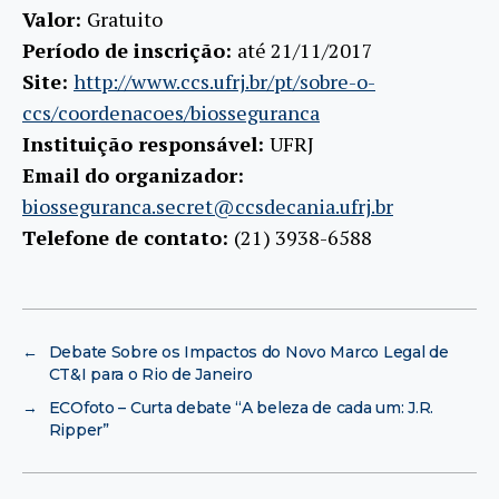
Valor:
Gratuito
Período de inscrição:
até 21/11/2017
Site:
http://www.ccs.ufrj.br/pt/sobre-o-
ccs/coordenacoes/biosseguranca
Instituição responsável:
UFRJ
Email do organizador:
biosseguranca.secret@ccsdecania.ufrj.br
Telefone de contato:
(21) 3938-6588
←
Debate Sobre os Impactos do Novo Marco Legal de
CT&I para o Rio de Janeiro
→
ECOfoto – Curta debate “A beleza de cada um: J.R.
Ripper”