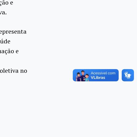
ção e
va.
representa
aúde
uação e
oletiva no