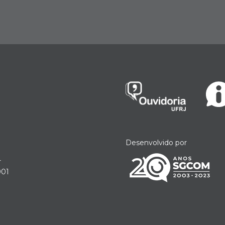
Desenvolvido por
r
901