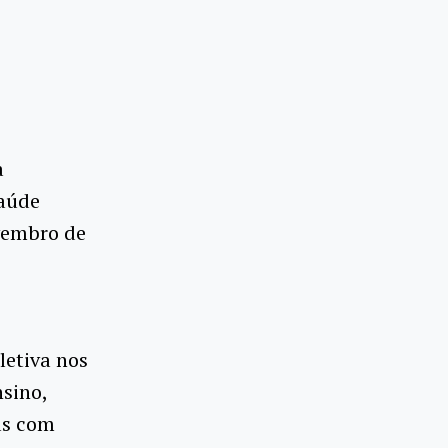
a
Saúde
ovembro de
letiva nos
nsino,
as com