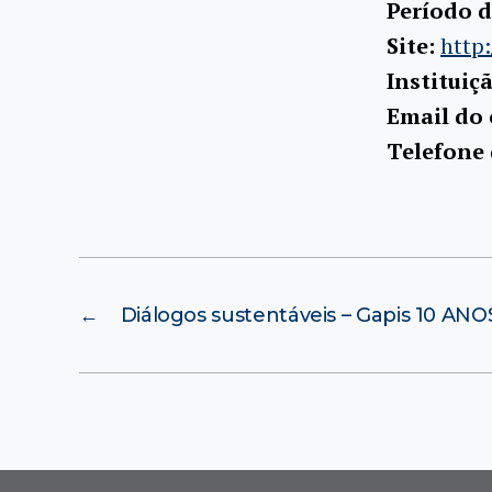
Período d
Site:
http
Instituiç
Email do
Telefone
←
Diálogos sustentáveis – Gapis 10 AN