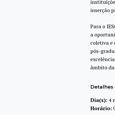
instituiçõ
inserção p
Para o IES
a oportun
coletiva e
pós-gradua
excelência
âmbito da
Detalhes 
Dia(s):
4 
Horário: