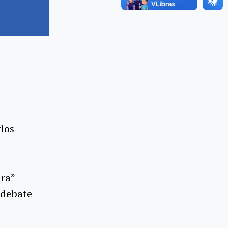
los
ira”
m debate