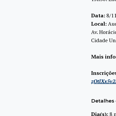
Data:
8/11
Local:
Aud
Av. Horác
Cidade Uni
Mais inf
Inscriçõe
zOtlXx5v
Detalhes 
Dia(s):
8 