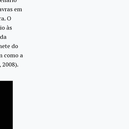
lavras em
ra. O
io às
 da
nete do
em como a
, 2008).