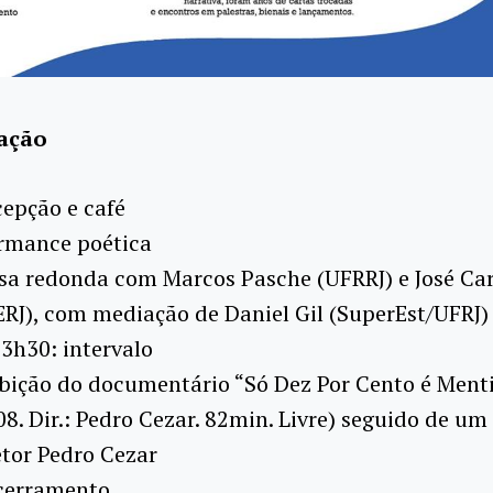
ação
epção e café
ormance poética
sa redonda com Marcos Pasche (UFRRJ) e José Car
ERJ), com mediação de Daniel Gil (SuperEst/UFRJ)
3h30: intervalo
bição do documentário “Só Dez Por Cento é Ment
008. Dir.: Pedro Cezar. 82min. Livre) seguido de u
tor Pedro Cezar
cerramento