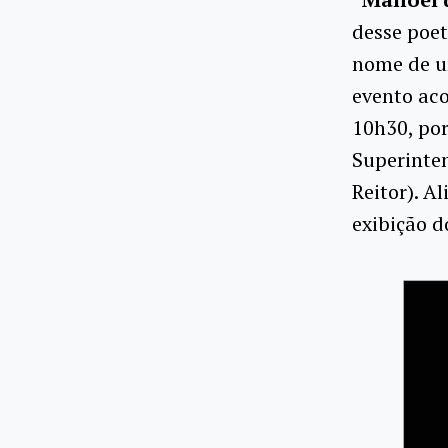
desse poet
nome de um
evento aco
10h30, por
Superinten
Reitor). A
exibição d