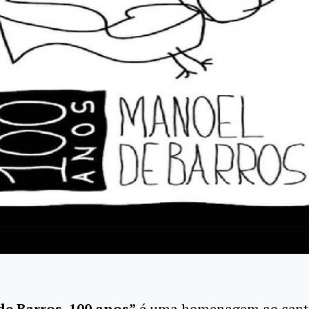
e Barros, 100 anos”
é uma homenagem ao cent