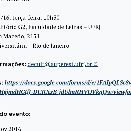
/16, terça-feira, 10h30
itório G2, Faculdade de Letras – UFRJ
io Macedo, 2151
versitária – Rio de Janeiro
ormações:
decult@superest.ufrj.br
s
:
https://docs.google.com/forms/d/e/1FAIpQLSc8
2HgjmdHGtfJ-DUIUesB_jdUlmRHVOVkqQw/viewf
do evento:
nov 2016