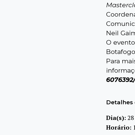
Mastercl
Coordena
Comunica
Neil Gai
O evento
Botafogo
Para mai
informaç
6076392
Detalhes 
Dia(s):
28
Horário: