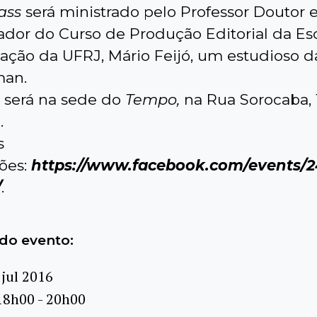
ass
será ministrado pelo Professor Doutor 
dor do Curso de Produção Editorial da Es
ção da UFRJ, Mário Feijó, um estudioso d
man.
 será na sede do
Tempo,
na Rua Sorocaba, 
.
s
ões:
https://www.facebook.com/events/2
/
.
do evento:
 jul 2016
18h00 - 20h00