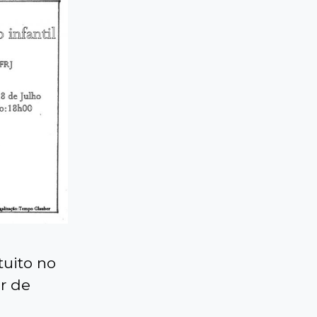
tuito no
or de