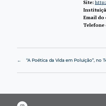
Site:
http
Instituiç
Email do
Telefone
←
“A Poética da Vida em Poluição”, no 