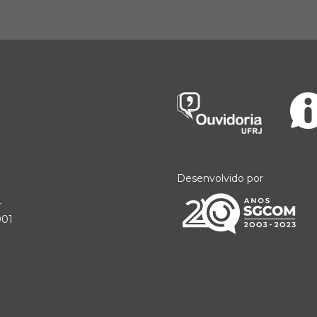
Desenvolvido por
r
901