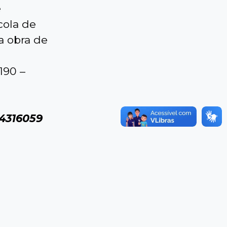
e
cola de
a obra de
190 –
4316059