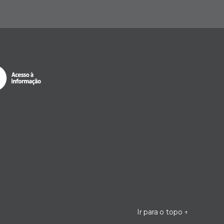
Ir para o topo
↑