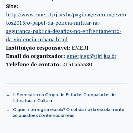
Site:
http://www.emerj.tjrj.jus.br/paginas/eventos/even
tos2015/o-papel-da-policia-militar-na-
seguranca-publica-desafios-no-enfrentamento-
da-violencia-urbana.html
Instituição responsável:
EMERJ
Email do organizador:
emerjcep@tjrj.jus.br
Telefone de contato:
2131333380
←
II Seminário do Grupo de Estudos Comparados de
Literatura e Cultura
→
O que interroga a escola? O cotidiano da escola frente
às questões contemporâneas