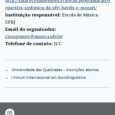
http://salaceciliameireles.rj.gov.br/programacao/o
rquestra-sinfonica-da-ufrj-haydn-e-mozart/
Instituição responsável:
Escola de Música -
UFRJ
Email do organizador:
cissagomes@musica.ufrj.br
Telefone de contato:
N/C
←
Universidade das Quebradas – Inscrições abertas
→
I Fórum Internacional em Sociolinguística