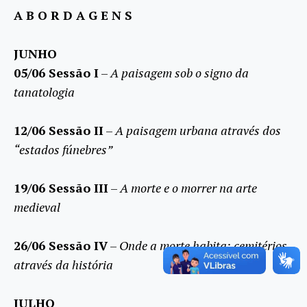
A B O R D A G E N S
JUNHO
05/06 Sessão I
–
A paisagem sob o signo da
tanatologia
12/06 Sessão II
–
A paisagem urbana através dos
“estados fúnebres”
19/06 Sessão III
–
A morte e o morrer na arte
medieval
26/06 Sessão IV
–
Onde a morte habita: cemitérios
através da história
JULHO