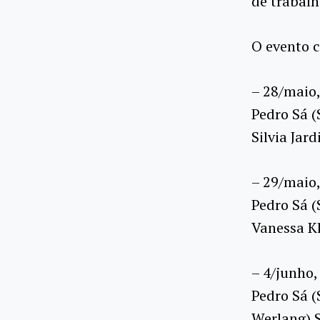
de trabalh
O evento c
– 28/maio,
Pedro Sá (
Silvia Jar
– 29/maio,
Pedro Sá (
Vanessa K
– 4/junho,
Pedro Sá (
Werlang) 