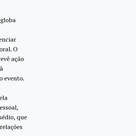
ngloba
enciar
oral. O
evê ação
 à
o evento.
ela
essoal,
sédio, que
relações