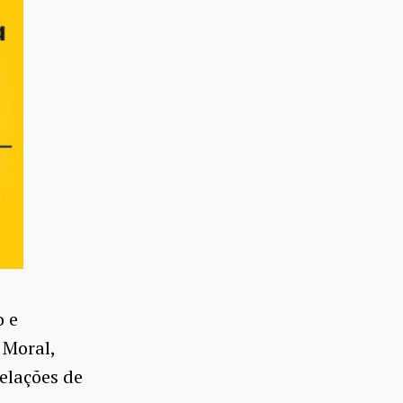
o e
 Moral,
elações de