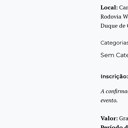
Local:
Ca
Rodovia Wa
Duque de C
Categoria
Sem Cate
Inscrição:
A confirma
evento.
Valor:
Gra
Período d