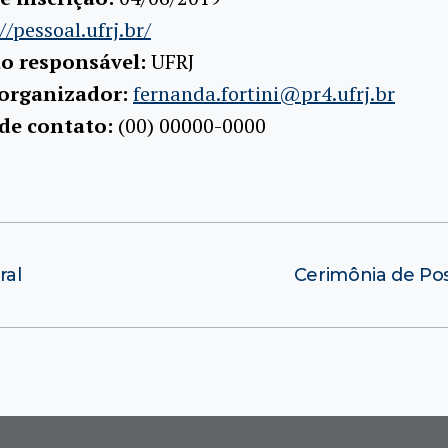
//pessoal.ufrj.br/
ão responsável:
UFRJ
 organizador:
fernanda.fortini@pr4.ufrj.br
 de contato:
(00) 00000-0000
ral
Cerimônia de Pos