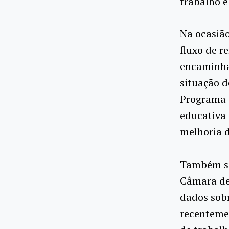
trabalho e
Na ocasiã
fluxo de r
encaminha
situação d
Programa 
educativa 
melhoria d
Também se
Câmara de 
dados sobr
recenteme