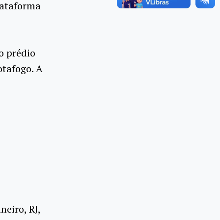
lataforma
o prédio
otafogo. A
neiro, RJ,