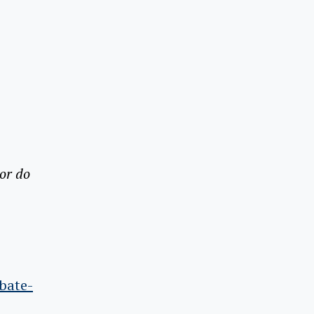
or do
bate-