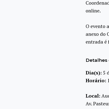
Coordenad
online.
O evento 
anexo do C
entrada é 
Detalhes 
Dia(s):
5 
Horário:
Local:
Aud
Av. Pasteu