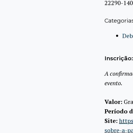
22290-140
Categoria
Deb
Inscrição:
A confirma
evento.
Valor:
Gra
Período d
Site:
http
sobre-a-pa