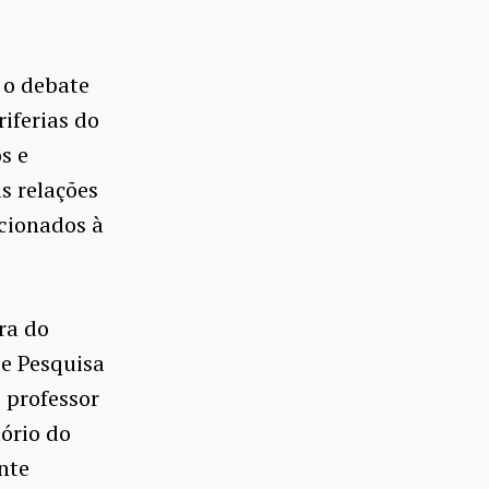
 o debate
riferias do
s e
s relações
acionados à
ra do
e Pesquisa
 professor
ório do
nte