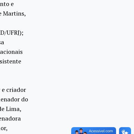
nto e
e Martins,
ID/UFRJ);
sa
acionais
sistente
 e criador
rdenador do
de Lima,
denadora
or,