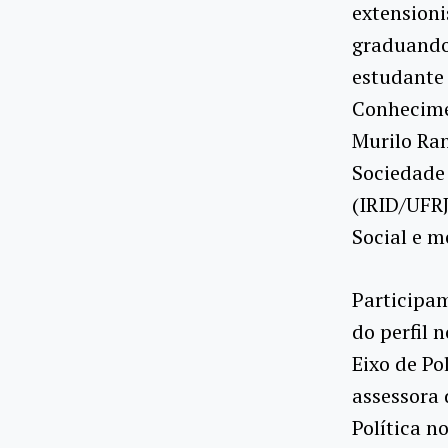
extension
graduando 
estudante 
Conhecime
Murilo Ran
Sociedade
(IRID/UFRJ
Social e m
Participam
do perfil 
Eixo de Po
assessora 
Política n