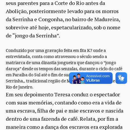
seus parentes para a Corte do Rio antes da
Abolição, posteriormente levado para os morros
da Serrinha e Congonha, no bairro
de
Madureira,
sobrevive até hoje, espetacularizado, sob o nome
de
“jongo da Serrinha”.
Conduzido por uma gravação feita em fita K7 onde a
entrevistada, conta como atravessou o século sendo a
matriarca
de
uma dinastia jongueira que dançou o “jongo
da
roça
” desde os tempos das senzalas, durante o ciclo do café
em Paraíba do Sul até o fim
de
sua vida
de
sua vida na
Serrinha,, tradicional região
de
Madureira na zona norte do
Rio
de
Janeiro.
Em seu depoimento
Teresa
conduz o espectador
com suas memórias, contando como era a vida
de
uma escrava, filha
de
pai e mãe escravos e nascida
dentro
de
uma fazenda
de
café. Relata, por fim a
maneira como a dança dos escravos era explorada