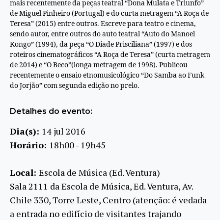
mais recentemente da peças teatral “Dona Mulata e Triunfo”
de
Miguel Pinheiro (Portugal) e do curta metragem “A
Roça
de
Teresa
” (2015) entre outros. Escreve para teatro e cinema,
sendo autor, entre outros do auto teatral “Auto do Manoel
Kongo” (1994), da peça “O Dia
de
Prisciliana” (1997) e dos
roteiros cinematográficos “A
Roça
de
Teresa
” (curta metragem
de
2014) e “O Beco”(longa metragem
de
1998). Publicou
recentemente o ensaio etnomusicológico “Do Samba ao Funk
do Jorjão” com segunda edição no prelo.
Detalhes do evento:
Dia(s):
14 jul 2016
Horário:
18h00 - 19h45
Local:
Escola de Música (Ed. Ventura)
Sala 2111 da Escola de Música, Ed. Ventura, Av.
Chile 330, Torre Leste, Centro (atenção: é vedada
a entrada no edifício de visitantes trajando