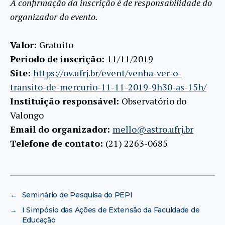
A confirmação da inscrição é de responsabilidade do
organizador do evento.
Valor:
Gratuito
Período de inscrição:
11/11/2019
Site:
https://ov.ufrj.br/event/venha-ver-o-
transito-de-mercurio-11-11-2019-9h30-as-15h/
Instituição responsável:
Observatório do
Valongo
Email do organizador:
mello@astro.ufrj.br
Telefone de contato:
(21) 2263-0685
←
Seminário de Pesquisa do PEPI
→
I Simpósio das Ações de Extensão da Faculdade de
Educação