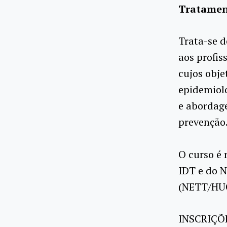
Tratamen
Trata-se 
aos profis
cujos obje
epidemiolo
e abordag
prevenção
O curso é 
IDT e do 
(NETT/HU
INSCRIÇÕ