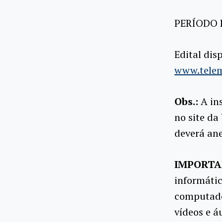
PERÍODO 
Edital dis
www.teleme
Obs.:
A ins
no site da
deverá an
IMPORTA
informátic
computado
vídeos e á