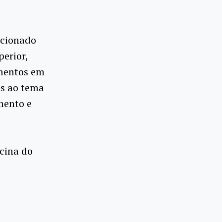
ecionado
perior,
imentos em
as ao tema
mento e
cina do