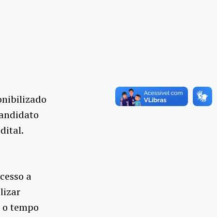
onibilizado
candidato
dital.
acesso a
lizar
r o tempo